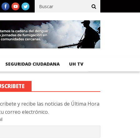
cífico registra 92 % de avance en obras de terracería
Aeropuerto
SEGURIDAD CIUDADANA
UH TV
USCRIBETE
cribete y recibe las noticias de Última Hora
tu correo electrónico.
il