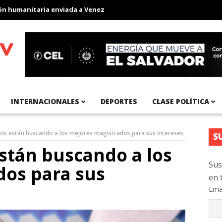
umanitaria enviada a Venezuela
Aeropuerto Internacional del Pa
INTERNACIONALES
DEPORTES
CLASE POLÍTICA
dos están buscando a los mejores magistrados para sus intereses
S
están buscando a los
Sus
dos para sus
en 
Ema