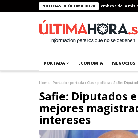
Presidente Bukele condecora a miembros de la misión h
NOTICIAS DE ÚLTIMA HORA
PORTADA
ECONOMÍA
NEGOCIOS
Home
Portada
portada
Clase política
Safie: Diputa
Safie: Diputados 
mejores magistra
intereses