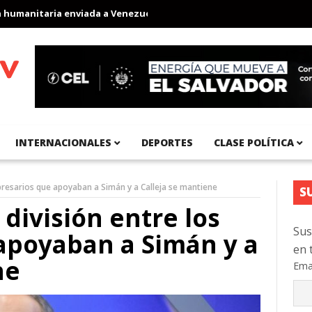
anitaria enviada a Venezuela
Aeropuerto Internacional del Pací
INTERNACIONALES
DEPORTES
CLASE POLÍTICA
presarios que apoyaban a Simán y a Calleja se mantiene
S
división entre los
Sus
apoyaban a Simán y a
en 
ne
Ema