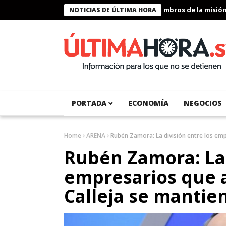
Presidente Bukele condecora a miembros de la misión hum
NOTICIAS DE ÚLTIMA HORA
PORTADA
ECONOMÍA
NEGOCIOS
Home
ARENA
Rubén Zamora: La división entre los em
Rubén Zamora: La 
empresarios que 
Calleja se mantie