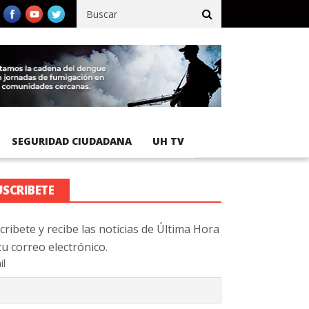
fico registra 92 % de avance en obras de terracería
Aeropuerto I
SEGURIDAD CIUDADANA
UH TV
USCRIBETE
cribete y recibe las noticias de Última Hora
tu correo electrónico.
il