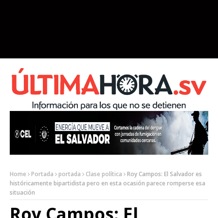
Home
Portada
portada
Clase política
Roy Campos: El Salvador es
históricamente bipartidista pero en esta ocasión parece romperse esa
situación
Roy Campos: El