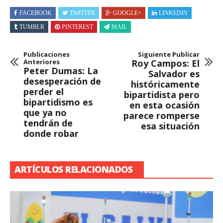
FACEBOOK
TWITTER
GOOGLE+
LINKEDIN
TUMBLR
PINTEREST
MAIL
Publicaciones
Siguiente Publicar
Anteriores
Roy Campos: El
Peter Dumas: La
Salvador es
desesperación de
históricamente
perder el
bipartidista pero
bipartidismo es
en esta ocasión
que ya no
parece romperse
tendrán de
esa situación
donde robar
ARTÍCULOS RELACIONADOS