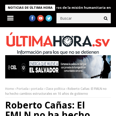
 Bukele condecora a miembros de la misión humanitaria enviada a
NOTICIAS DE ÚLTIMA HORA
Home
Portada
portada
Clase política
Roberto Cañas: El FMLN no
ha hecho cambios estructurales en 10 años de gobierno
Roberto Cañas: El
FMLN no ha hecho