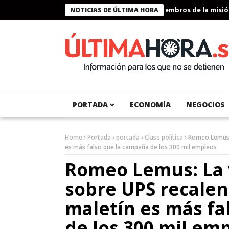
Presidente Bukele condecora a miembros de la misión hu
NOTICIAS DE ÚLTIMA HORA
PORTADA
ECONOMÍA
NEGOCIOS
Home
Portada
portada
Clase política
Romeo Lemus: 
es más falso que la campaña de los 300 mil empleos
Romeo Lemus: La 
sobre UPS recale
maletín es más fa
de los 300 mil em