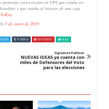
y posterior cortocircuito en UPS que estaba en
istribuir y que estaba al interior de una caja
hvYxKxq
ES)
5 de enero de 2019
KEDIN
TUMBLR
PINTEREST
MAIL
Siguiente Publicar
NUEVAS IDEAS ya cuenta con
miles de Defensores del Voto
para las elecciones