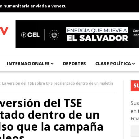
manitaria enviada a Venezuela
Aeropuerto Internacional del Pac
INTERNACIONALES
DEPORTES
CLASE POLÍTICA
La versión del TSE sobre UPS recalentado dentro de un maletín
S
versión del TSE
Sus
ntado dentro de un
en 
Ema
lso que la campaña
pleos