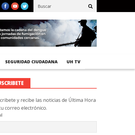
ífico registra 92 % de avance en obras de terracería
Aeropuerto
SEGURIDAD CIUDADANA
UH TV
USCRIBETE
cribete y recibe las noticias de Última Hora
tu correo electrónico.
il