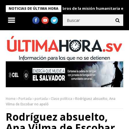
te Bukele condecora a miembros de la misión humanitaria enviada
NOTICIAS DE ÚLTIMA HORA
Home
Portada
portada
Clase política
Rodríguez absuelto, Ana
Vilma de Escobar no apeló
Rodríguez absuelto,
Ana Vilma de Escobar