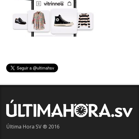
Última Hora SV ® 2016