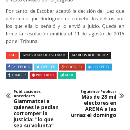
Por tanto, de Escobar aceptó la decisión del juez que
determinó que Rodríguez no cometió los delitos por
los que ella lo señaló y lo envió a juicio. Queda en
firme la resolución emitida el 11 de agosto de 2016
por el Tribunal.
TAG
ANA VILMA DE ESCOBAR
MARCOS RODRIGUEZ
FACEBOOK
TWITTER
GOOGLE+
LINKEDIN
TUMBLR
PINTEREST
MAIL
Publicaciones
Siguiente Publicar
Anteriores
Más de 28 mil
Giammattei a
electores en
quienes le pedían
ARENA a las
corromper la
urnas el domingo
justicia: "lo que
sea su volunta”