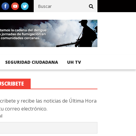
fico registra 92 % de avance en obras de terracería
Aeropuerto I
SEGURIDAD CIUDADANA
UH TV
USCRIBETE
cribete y recibe las noticias de Última Hora
tu correo electrónico.
il