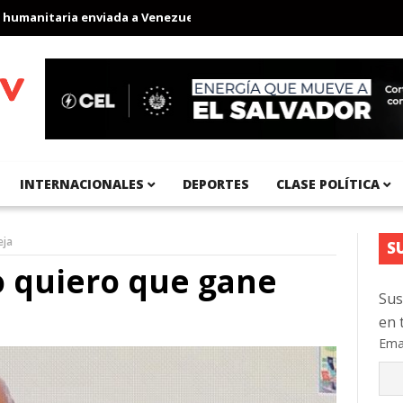
anitaria enviada a Venezuela
Aeropuerto Internacional del Pací
INTERNACIONALES
DEPORTES
CLASE POLÍTICA
eja
S
o quiero que gane
Sus
en 
Ema