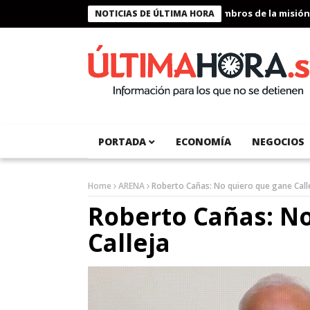
Presidente Bukele condecora a miembros de la misión hum
NOTICIAS DE ÚLTIMA HORA
PORTADA
ECONOMÍA
NEGOCIOS
Home
ARENA
Roberto Cañas: No quiero que gane Call
Roberto Cañas: N
Calleja