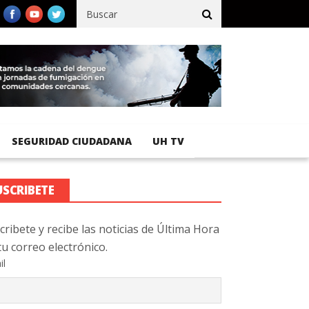
fico registra 92 % de avance en obras de terracería
Aeropuerto I
SEGURIDAD CIUDADANA
UH TV
USCRIBETE
cribete y recibe las noticias de Última Hora
tu correo electrónico.
il