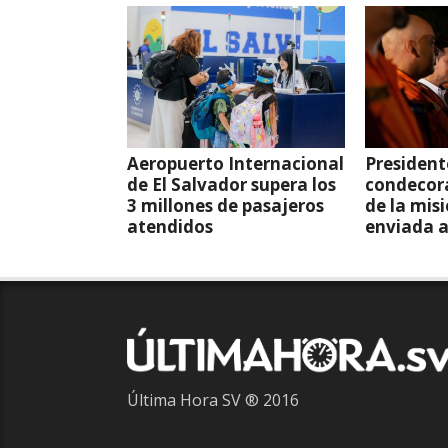
Aeropuerto Internacional
President
de El Salvador supera los
condecor
3 millones de pasajeros
de la mis
atendidos
enviada 
Última Hora SV ® 2016