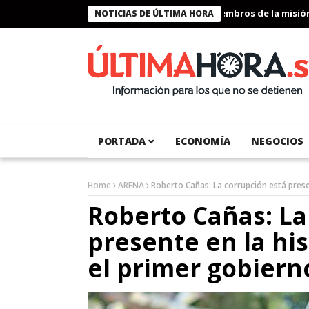
Presidente Bukele condecora a miembros de la misión hum
NOTICIAS DE ÚLTIMA HORA
PORTADA
ECONOMÍA
NEGOCIOS
Home
ARENA
Roberto Cañas: La corrupción está prese
Roberto Cañas: La
presente en la his
el primer gobier