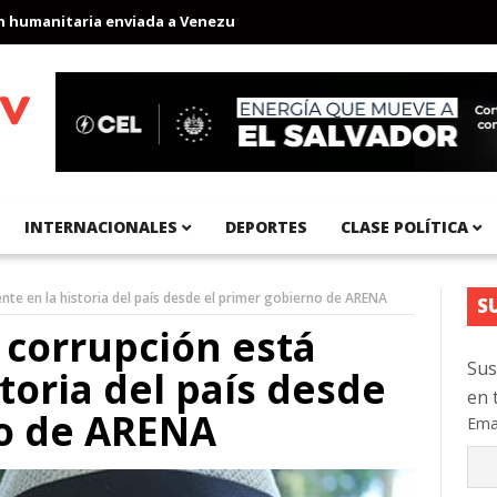
anitaria enviada a Venezuela
Aeropuerto Internacional del Pací
INTERNACIONALES
DEPORTES
CLASE POLÍTICA
nte en la historia del país desde el primer gobierno de ARENA
S
 corrupción está
Sus
toria del país desde
en 
no de ARENA
Ema