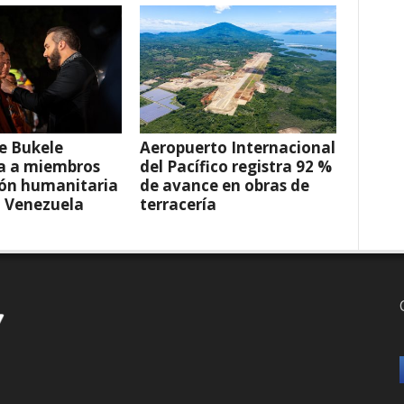
e Bukele
Aeropuerto Internacional
a a miembros
del Pacífico registra 92 %
ión humanitaria
de avance en obras de
a Venezuela
terracería