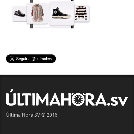
Última Hora SV ® 2016