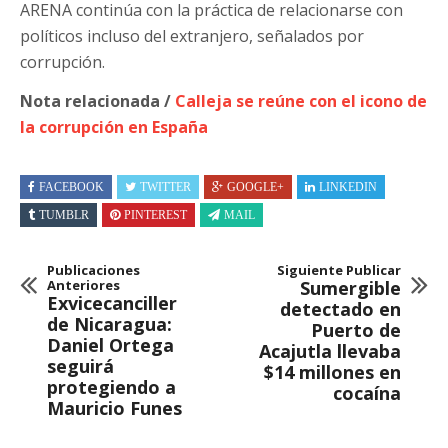
ARENA continúa con la práctica de relacionarse con
políticos incluso del extranjero, señalados por
corrupción.
Nota relacionada /
Calleja se reúne con el icono de
la corrupción en España
FACEBOOK
TWITTER
GOOGLE+
LINKEDIN
TUMBLR
PINTEREST
MAIL
Publicaciones
Siguiente Publicar
Anteriores
Sumergible
Exvicecanciller
detectado en
de Nicaragua:
Puerto de
Daniel Ortega
Acajutla llevaba
seguirá
$14 millones en
protegiendo a
cocaína
Mauricio Funes