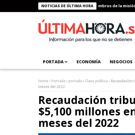
Presidente Bukele condecora a miembros de la misión hu
NOTICIAS DE ÚLTIMA HORA
PORTADA
ECONOMÍA
NEGOCIOS
Home
Portada
portada
Clase política
Recaudación t
meses del 2022
Recaudación trib
$5,100 millones e
meses del 2022