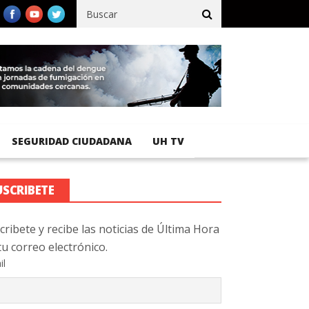
ífico registra 92 % de avance en obras de terracería
Aeropuerto 
SEGURIDAD CIUDADANA
UH TV
USCRIBETE
cribete y recibe las noticias de Última Hora
tu correo electrónico.
il