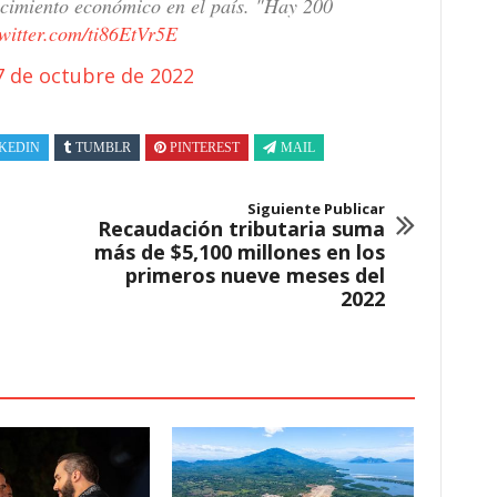
recimiento económico en el país. "Hay 200
twitter.com/ti86EtVr5E
7 de octubre de 2022
KEDIN
TUMBLR
PINTEREST
MAIL
Siguiente Publicar
Recaudación tributaria suma
más de $5,100 millones en los
primeros nueve meses del
2022