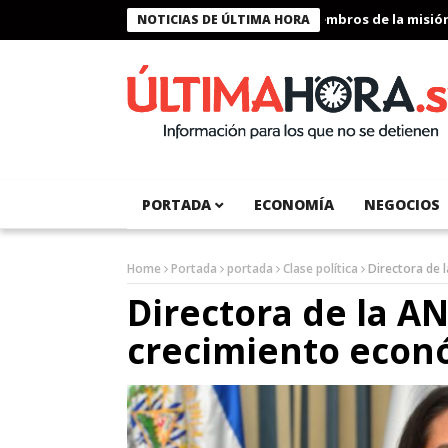
Presidente Bukele condecora a miembros de la misión hum
NOTICIAS DE ÚLTIMA HORA
PORTADA
ECONOMÍA
NEGOCIOS
Home
Portada
portada
Clase política
Directora de 
Directora de la A
crecimiento econó