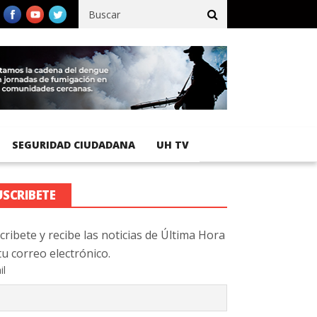
fico registra 92 % de avance en obras de terracería
Aeropuerto 
SEGURIDAD CIUDADANA
UH TV
USCRIBETE
cribete y recibe las noticias de Última Hora
tu correo electrónico.
il