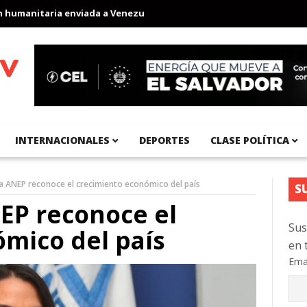
anitaria enviada a Venezuela
Aeropuerto Internacional del Pací
INTERNACIONALES
DEPORTES
CLASE POLÍTICA
la ANEP reconoce el crecimiento económico del país
S
NEP reconoce el
Sus
mico del país
en 
Ema