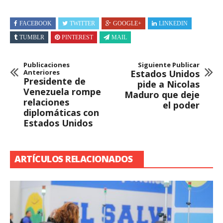
FACEBOOK
TWITTER
GOOGLE+
LINKEDIN
TUMBLR
PINTEREST
MAIL
Publicaciones
Siguiente Publicar
Anteriores
Estados Unidos
Presidente de
pide a Nicolas
Venezuela rompe
Maduro que deje
relaciones
el poder
diplomáticas con
Estados Unidos
ARTÍCULOS RELACIONADOS