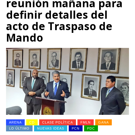
reunión mañana para
definir detalles del
acto de Traspaso de
Mando
ARENA
CD
CLASE POLÍTICA
FMLN
GANA
LO ÚLTIMO
NUEVAS IDEAS
PCN
PDC