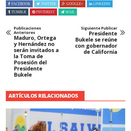
FACEBOOK
TWITTER
GOOGLE+
LINKEDIN
TUMBLR
PINTEREST
MAIL
Publicaciones
Siguiente Publicar
Anteriores
Presidente
Maduro, Ortega
Bukele se reúne
y Hernández no
con gobernador
serán invitados a
de California
la Toma de
Posesión del
Presidente
Bukele
ARTÍCULOS RELACIONADOS