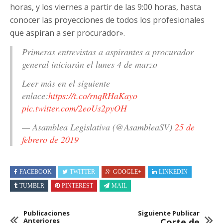
horas, y los viernes a partir de las 9:00 horas, hasta
conocer las proyecciones de todos los profesionales
que aspiran a ser procurador».
Primeras entrevistas a aspirantes a procurador
general iniciarán el lunes 4 de marzo
Leer más en el siguiente
enlace:
https://t.co/rnqRHaKayo
pic.twitter.com/2eoUs2pyOH
— Asamblea Legislativa (@AsambleaSV)
25 de
febrero de 2019
FACEBOOK
TWITTER
GOOGLE+
LINKEDIN
TUMBLR
PINTEREST
MAIL
Publicaciones
Siguiente Publicar
Anteriores
Corte de