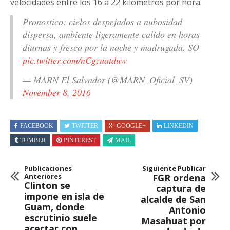
velocidades entre los 16 a 22 kilómetros por hora.
Pronostico: cielos despejados a nubosidad
dispersa, ambiente ligeramente calido en horas
diurnas y fresco por la noche y madrugada. SO
pic.twitter.com/nCgzuatduw
— MARN El Salvador (@MARN_Oficial_SV)
November 8, 2016
FACEBOOK
TWITTER
GOOGLE+
LINKEDIN
TUMBLR
PINTEREST
MAIL
Publicaciones
Siguiente Publicar
Anteriores
FGR ordena
Clinton se
captura de
impone en isla de
alcalde de San
Guam, donde
Antonio
escrutinio suele
Masahuat por
acertar con