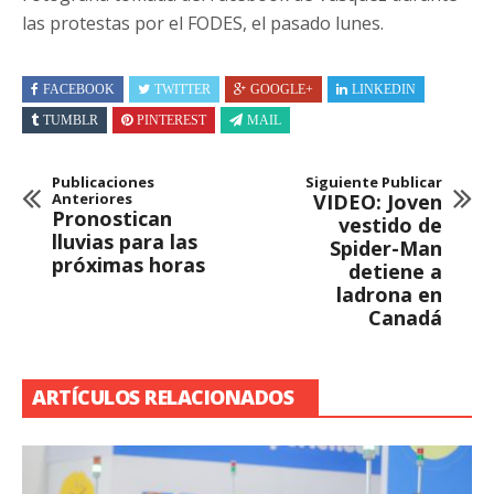
las protestas por el FODES, el pasado lunes.
FACEBOOK
TWITTER
GOOGLE+
LINKEDIN
TUMBLR
PINTEREST
MAIL
Publicaciones
Siguiente Publicar
Anteriores
VIDEO: Joven
Pronostican
vestido de
lluvias para las
Spider-Man
próximas horas
detiene a
ladrona en
Canadá
ARTÍCULOS RELACIONADOS