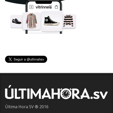
Última Hora SV ® 2016