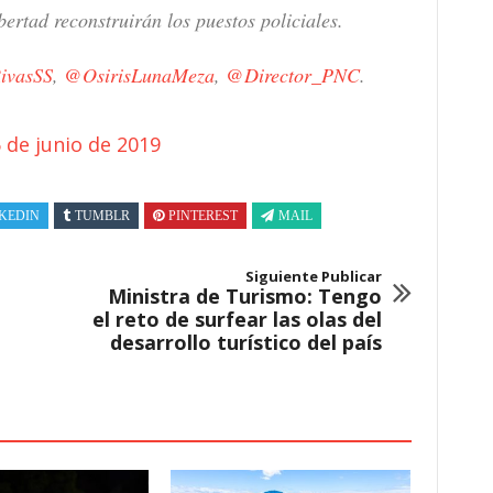
bertad reconstruirán los puestos policiales.
ivasSS
,
@OsirisLunaMeza
,
@Director_PNC
.
 de junio de 2019
KEDIN
TUMBLR
PINTEREST
MAIL
Siguiente Publicar
Ministra de Turismo: Tengo
el reto de surfear las olas del
desarrollo turístico del país