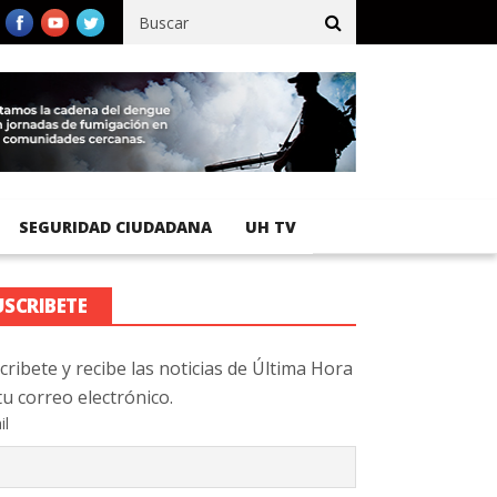
fico registra 92 % de avance en obras de terracería
Aeropuerto 
SEGURIDAD CIUDADANA
UH TV
USCRIBETE
cribete y recibe las noticias de Última Hora
tu correo electrónico.
il