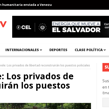
manitaria enviada a Venezuela
Aeropuerto Internacional del Pací
INTERNACIONALES
DEPORTES
CLASE POLÍTICA
ele: Los privados de libertad reconstruirán los puestos policiales
S
: Los privados de
Sus
uirán los puestos
en 
Ema