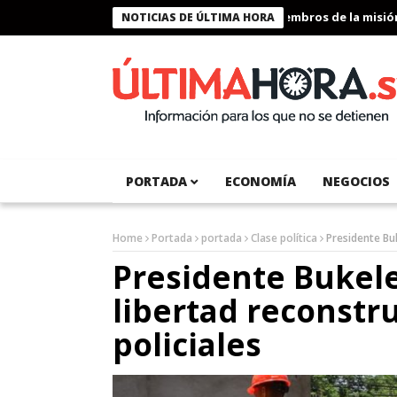
Presidente Bukele condecora a miembros de la misión hu
NOTICIAS DE ÚLTIMA HORA
PORTADA
ECONOMÍA
NEGOCIOS
Home
Portada
portada
Clase política
Presidente Buk
Presidente Bukele
libertad reconstr
policiales