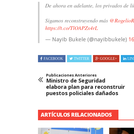
De ahora en adelante, los privados de li
Sigamos reconstruyendo más
@RogelioR
https://t.co/TlOAPZx4rL
— Nayib Bukele (@nayibbukele)
16
FACEBOOK
TWITTER
GOOGLE+
LIN
Publicaciones Anteriores
Ministro de Seguridad
elabora plan para reconstruir
puestos policiales dañados
ARTÍCULOS RELACIONADOS