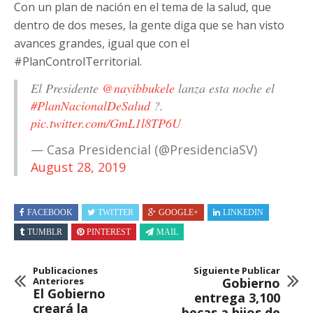
Con un plan de nación en el tema de la salud, que
dentro de dos meses, la gente diga que se han visto
avances grandes, igual que con el
#PlanControlTerritorial.
El Presidente
@nayibbukele
lanza esta noche el
#PlanNacionalDeSalud
?.
pic.twitter.com/GmL1l8TP6U
— Casa Presidencial (@PresidenciaSV)
August 28, 2019
FACEBOOK
TWITTER
GOOGLE+
LINKEDIN
TUMBLR
PINTEREST
MAIL
Publicaciones
Siguiente Publicar
Anteriores
Gobierno
El Gobierno
entrega 3,100
creará la
becas a hijos de