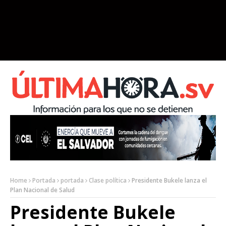
Home
Portada
portada
Clase política
Presidente Bukele lanza el
Plan Nacional de Salud
Presidente Bukele