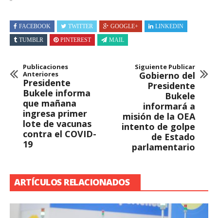
FACEBOOK
TWITTER
GOOGLE+
LINKEDIN
TUMBLR
PINTEREST
MAIL
Publicaciones
Siguiente Publicar
Anteriores
Gobierno del
Presidente
Presidente
Bukele informa
Bukele
que mañana
informará a
ingresa primer
misión de la OEA
lote de vacunas
intento de golpe
contra el COVID-
de Estado
19
parlamentario
ARTÍCULOS RELACIONADOS