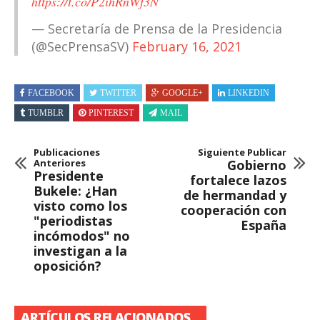
https://t.co/P2ihRnWf3N
— Secretaría de Prensa de la Presidencia
(@SecPrensaSV)
February 16, 2021
FACEBOOK
TWITTER
GOOGLE+
LINKEDIN
TUMBLR
PINTEREST
MAIL
Publicaciones
Siguiente Publicar
Anteriores
Gobierno
Presidente
fortalece lazos
Bukele: ¿Han
de hermandad y
visto como los
cooperación con
"periodistas
España
incómodos" no
investigan a la
oposición?
ARTÍCULOS RELACIONADOS