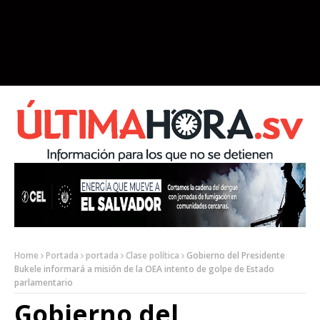
Home
Portada
portada
Clase política
Gobierno del Presidente
Bukele informará a misión de la OEA intento de golpe de Estado
parlamentario
Gobierno del