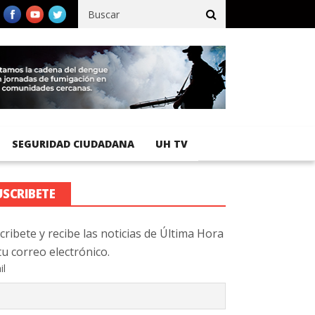
fico registra 92 % de avance en obras de terracería
Aeropuerto I
SEGURIDAD CIUDADANA
UH TV
USCRIBETE
cribete y recibe las noticias de Última Hora
tu correo electrónico.
il