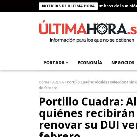
Presidente Bukele condecora a miembros de la misión hum
NOTICIAS DE ÚLTIMA HORA
PORTADA
ECONOMÍA
NEGOCIOS
Home
ARENA
Portillo Cuadra: Alcaldes seleccionarán 
de febrero
Portillo Cuadra: A
quiénes recibirán
renovar su DUI ven
febrero