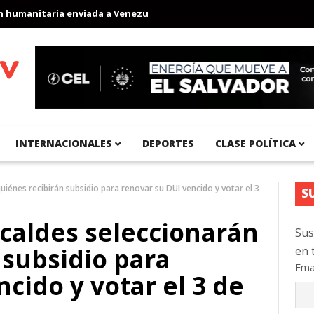
anitaria enviada a Venezuela
Aeropuerto Internacional del Pací
INTERNACIONALES
DEPORTES
CLASE POLÍTICA
quiénes recibirán subsidio para renovar su DUI vencido y votar el 3
S
lcaldes seleccionarán
Sus
 subsidio para
en 
Ema
cido y votar el 3 de