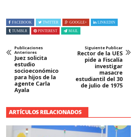
FACEBOOK
TWITTER
GOOGLE+
LINKEDIN
TUMBLR
PINTEREST
MAIL
Publicaciones
Siguiente Publicar
Anteriores
Rector de la UES
Juez solicita
pide a Fiscalía
estudio
investigar
socioeconómico
masacre
para hijos de la
estudiantil del 30
agente Carla
de julio de 1975
Ayala
ARTÍCULOS RELACIONADOS