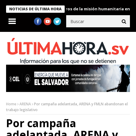
Bukele condecora a miembros de la misión humanitaria enviada a 
NOTICIAS DE ÚLTIMA HORA
Home
ARENA
Por campaña adelantada, ARENA y FMLN abandonan el
trabajo legislativo
Por campaña
adelantada, ARENA y