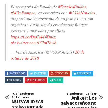
El secretario de Estado de
#EstadosUnidos
,
#MikePompeo
​, en entrevista con
@VOANoticias
,
aseguró que la caravana de migrantes «no son
orgánicas, están siendo creadas por fuerzas
externas y apoyadas por ellas»
https://t.co/DgCM44Dnkz
pic.twitter.com/iYihn7hvlh
— Voz de América (@VOANoticias)
20 de
octubre de 2018
FACEBOOK
TWITTER
GOOGLE+
LINKEDIN
TUMBLR
PINTEREST
MAIL
Publicaciones
Siguiente Publicar
Anteriores
Anliker: Los
NUEVAS IDEAS
salvadoreños no
realiza jornada