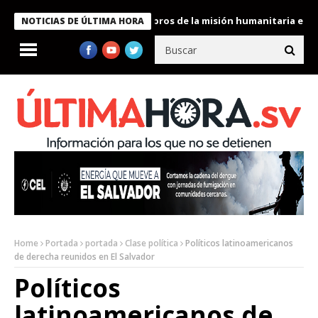
e Bukele condecora a miembros de la misión humanitaria enviada 
NOTICIAS DE ÚLTIMA HORA
Home
Portada
portada
Clase política
Políticos latinoamericanos
de derecha reunidos en El Salvador
Políticos
latinoamericanos de