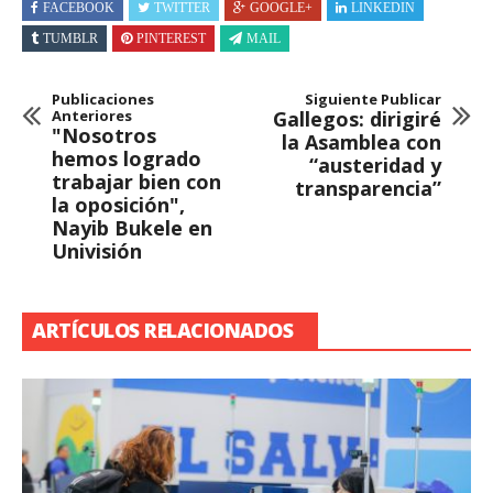
FACEBOOK
TWITTER
GOOGLE+
LINKEDIN
TUMBLR
PINTEREST
MAIL
Publicaciones
Siguiente Publicar
Anteriores
Gallegos: dirigiré
"Nosotros
la Asamblea con
hemos logrado
“austeridad y
trabajar bien con
transparencia”
la oposición",
Nayib Bukele en
Univisión
ARTÍCULOS RELACIONADOS