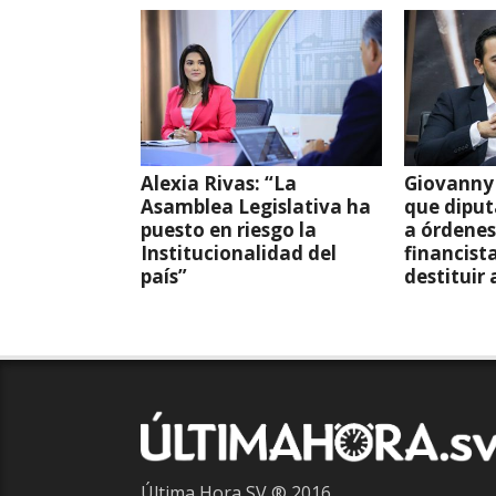
Alexia Rivas: “La
Giovanny
Asamblea Legislativa ha
que dipu
puesto en riesgo la
a órdenes
Institucionalidad del
financista
país”
destituir 
Última Hora SV ® 2016