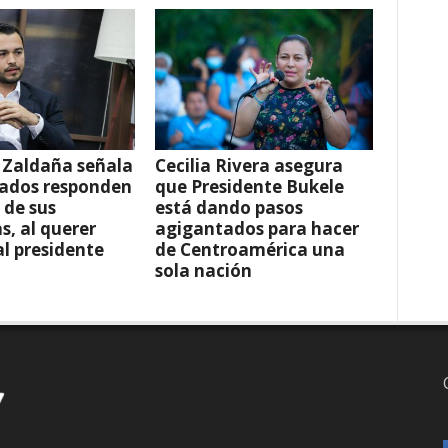
 Zaldaña señala
Cecilia Rivera asegura
tados responden
que Presidente Bukele
 de sus
está dando pasos
s, al querer
agigantados para hacer
al presidente
de Centroamérica una
sola nación