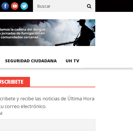
fico registra 92 % de avance en obras de terracería
Aeropuerto I
SEGURIDAD CIUDADANA
UH TV
USCRIBETE
cribete y recibe las noticias de Última Hora
tu correo electrónico.
il