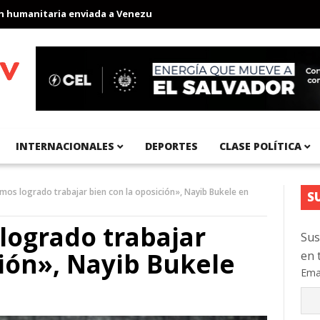
anitaria enviada a Venezuela
Aeropuerto Internacional del Pací
INTERNACIONALES
DEPORTES
CLASE POLÍTICA
os logrado trabajar bien con la oposición», Nayib Bukele en
S
logrado trabajar
Sus
ción», Nayib Bukele
en 
Ema