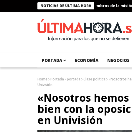
Presidente Bukele condecora a miembros de la misión hum
NOTICIAS DE ÚLTIMA HORA
PORTADA
ECONOMÍA
NEGOCIOS
Home
Portada
portada
Clase política
«Nosotros hem
Univisión
«Nosotros hemos 
bien con la oposi
en Univisión