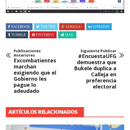
FACEBOOK
TWITTER
GOOGLE+
LINKEDIN
TUMBLR
PINTEREST
MAIL
Publicaciones
Siguiente Publicar
Anteriores
#EncuestaUFG
Excombatientes
demuestra que
marchan
Bukele duplica a
exigiendo que el
Calleja en
Gobierno les
preferencia
pague lo
electoral
adeudado
ARTÍCULOS RELACIONADOS