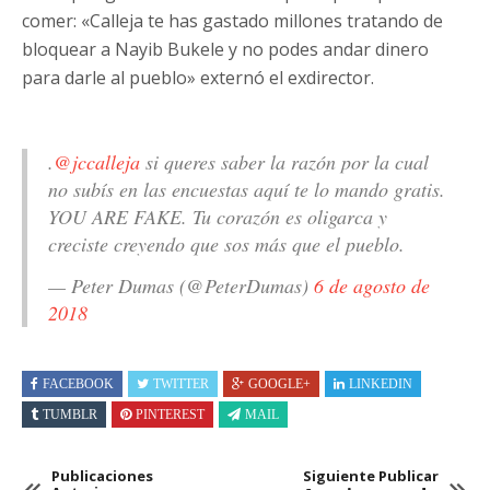
comer: «Calleja te has gastado millones tratando de
bloquear a Nayib Bukele y no podes andar dinero
para darle al pueblo» externó el exdirector.
.
@jccalleja
si queres saber la razón por la cual
no subís en las encuestas aquí te lo mando gratis.
YOU ARE FAKE. Tu corazón es oligarca y
creciste creyendo que sos más que el pueblo.
— Peter Dumas (@PeterDumas)
6 de agosto de
2018
FACEBOOK
TWITTER
GOOGLE+
LINKEDIN
TUMBLR
PINTEREST
MAIL
Publicaciones
Siguiente Publicar