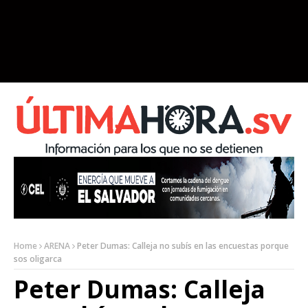
Home
ARENA
Peter Dumas: Calleja no subís en las encuestas porque
sos oligarca
Peter Dumas: Calleja