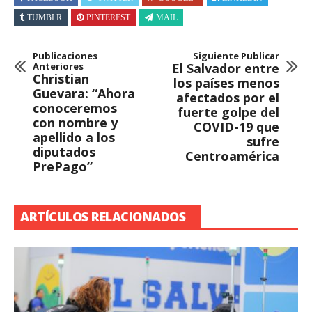
TUMBLR
PINTEREST
MAIL
Publicaciones
Siguiente Publicar
Anteriores
El Salvador entre
Christian
los países menos
Guevara: “Ahora
afectados por el
conoceremos
fuerte golpe del
con nombre y
COVID-19 que
apellido a los
sufre
diputados
Centroamérica
PrePago”
ARTÍCULOS RELACIONADOS