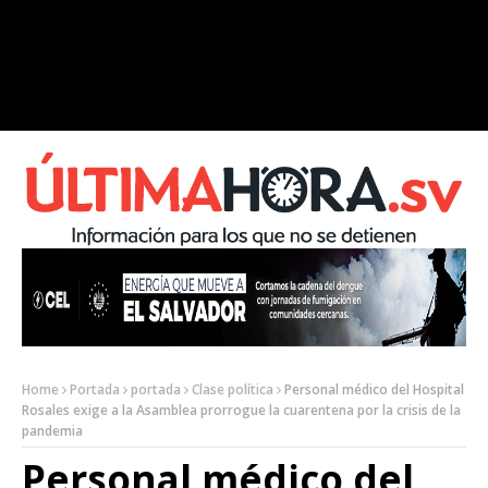
Home
Portada
portada
Clase política
Personal médico del Hospital
Rosales exige a la Asamblea prorrogue la cuarentena por la crisis de la
pandemia
Personal médico del