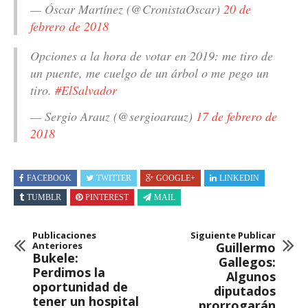
— Óscar Martínez (@CronistaOscar)
20 de
febrero de 2018
Opciones a la hora de votar en 2019: me tiro de
un puente, me cuelgo de un árbol o me pego un
tiro.
#ElSalvador
— Sergio Arauz (@sergioarauz)
17 de febrero de
2018
FACEBOOK
TWITTER
GOOGLE+
LINKEDIN
TUMBLR
PINTEREST
MAIL
Publicaciones
Siguiente Publicar
Anteriores
Guillermo
Bukele:
Gallegos:
Perdimos la
Algunos
oportunidad de
diputados
tener un hospital
prorrogarán