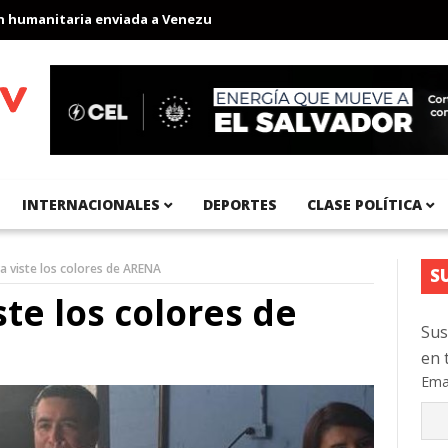
nitaria enviada a Venezuela
Aeropuerto Internacional del Pacíf
INTERNACIONALES
DEPORTES
CLASE POLÍTICA
ya viste los colores de ARENA
S
ste los colores de
Sus
en 
Ema