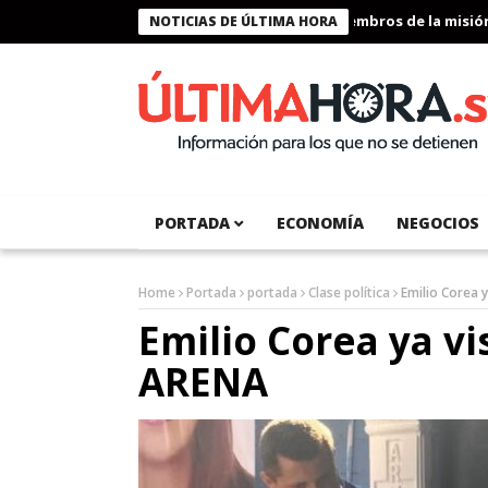
Presidente Bukele condecora a miembros de la misión huma
NOTICIAS DE ÚLTIMA HORA
PORTADA
ECONOMÍA
NEGOCIOS
Home
Portada
portada
Clase política
Emilio Corea 
Emilio Corea ya vi
ARENA