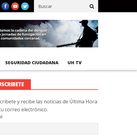
ico registra 92 % de avance en obras de terracería
Aeropuerto In
SEGURIDAD CIUDADANA
UH TV
USCRIBETE
cribete y recibe las noticias de Última Hora
tu correo electrónico.
il