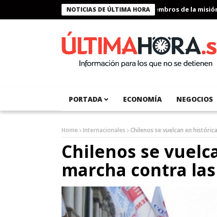
Presidente Bukele condecora a miembros de la misión hu
NOTICIAS DE ÚLTIMA HORA
PORTADA
ECONOMÍA
NEGOCIOS
Home
Internacionales
Chilenos se vuelcan en históric
Chilenos se vuelc
marcha contra las