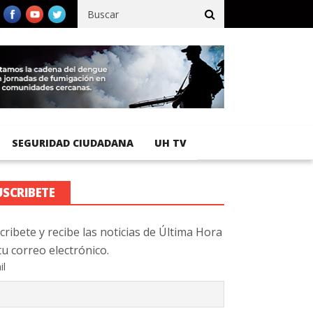
ífico registra 92 % de avance en obras de terracería
Aeropuerto 
SEGURIDAD CIUDADANA
UH TV
USCRIBETE
cribete y recibe las noticias de Última Hora
tu correo electrónico.
il