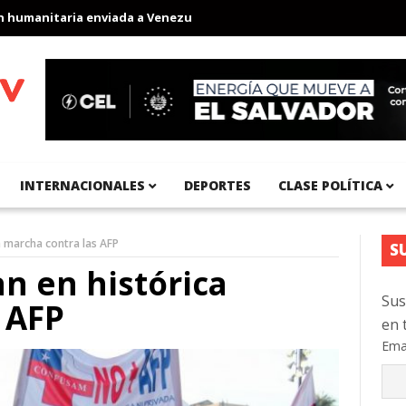
manitaria enviada a Venezuela
Aeropuerto Internacional del Pac
INTERNACIONALES
DEPORTES
CLASE POLÍTICA
a marcha contra las AFP
S
an en histórica
Sus
 AFP
en 
Ema