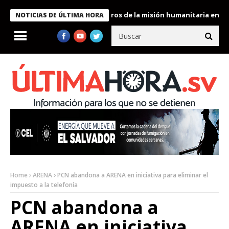
 Bukele condecora a miembros de la misión humanitaria enviada a
NOTICIAS DE ÚLTIMA HORA
Home
ARENA
PCN abandona a ARENA en iniciativa para eliminar el
impuesto a la telefonía
PCN abandona a
ARENA en iniciativa