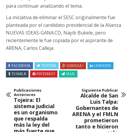
para continuar analizando el tema.
La iniciativa de eliminar el SESC originalmente fue
planteada por el candidato presidencial de la Alianza
NUEVAS IDEAS-GANA.CD, Nayib Bukele, pero
recientemente le fue copiada por el aspirante de
ARENA, Carlos Calleja.
FACEBOOK
TWITTER
GOOGLE+
LINKEDIN
TUMBLR
PINTEREST
MAIL
Publicaciones
Siguiente Publicar
Anteriores
Alcalde de San
Tojeira: El
Luis Talpa:
sistema judicial
Gobernantes de
es un organismo
ARENA y el FMLN
que respalda
prometieron
más la ley del
tanto e hicieron
más fuerte que