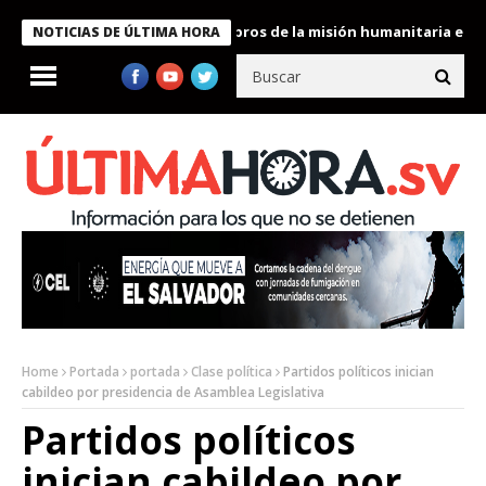
e Bukele condecora a miembros de la misión humanitaria enviada 
NOTICIAS DE ÚLTIMA HORA
Home
Portada
portada
Clase política
Partidos políticos inician
cabildeo por presidencia de Asamblea Legislativa
Partidos políticos
inician cabildeo por