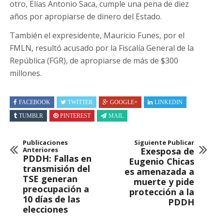
otro, Elías Antonio Saca, cumple una pena de diez
años por apropiarse de dinero del Estado.
También el expresidente, Mauricio Funes, por el
FMLN, resultó acusado por la Fiscalía General de la
República (FGR), de apropiarse de más de $300
millones.
FACEBOOK
TWITTER
GOOGLE+
LINKEDIN
TUMBLR
PINTEREST
MAIL
Publicaciones
Siguiente Publicar
Anteriores
Exesposa de
PDDH: Fallas en
Eugenio Chicas
transmisión del
es amenazada a
TSE generan
muerte y pide
preocupación a
protección a la
10 días de las
PDDH
elecciones