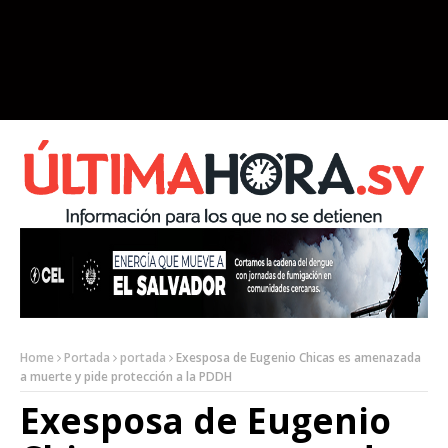
Home
Portada
portada
Exesposa de Eugenio Chicas es amenazada
a muerte y pide protección a la PDDH
Exesposa de Eugenio