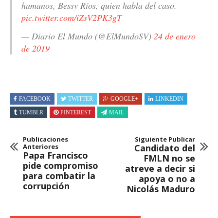
humanos, Bessy Ríos, quien habla del caso.
pic.twitter.com/iZsV2PK3gT
— Diario El Mundo (@ElMundoSV)
24 de enero
de 2019
FACEBOOK
TWITTER
GOOGLE+
LINKEDIN
TUMBLR
PINTEREST
MAIL
Publicaciones
Siguiente Publicar
Anteriores
Candidato del
Papa Francisco
FMLN no se
pide compromiso
atreve a decir si
para combatir la
apoya o no a
corrupción
Nicolás Maduro