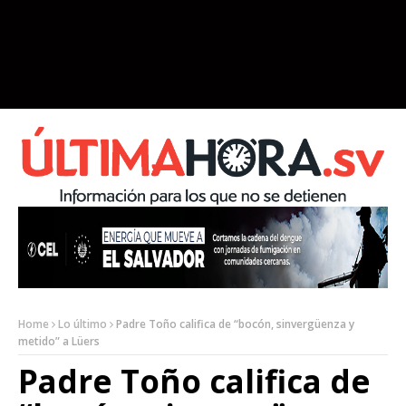
Home
Lo último
Padre Toño califica de “bocón, sinvergüenza y
metido” a Lüers
Padre Toño califica de