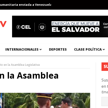
viada a Venezuela
Aeropuerto Internacional del Pacífico registr
INTERNACIONALES
DEPORTES
CLASE POLÍTICA
io en la Asamblea Legislativa
S
en la Asamblea
Sus
en 
Ema