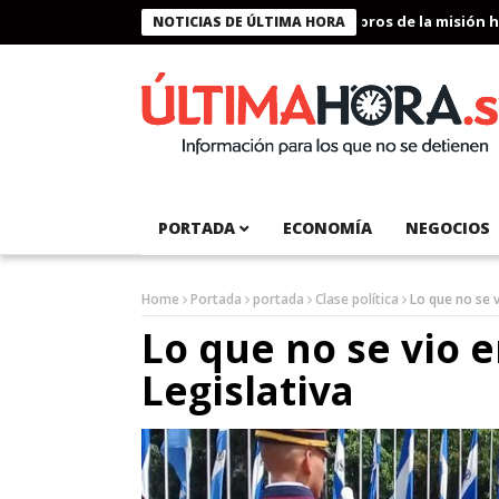
sidente Bukele condecora a miembros de la misión humanitaria en
NOTICIAS DE ÚLTIMA HORA
PORTADA
ECONOMÍA
NEGOCIOS
Home
Portada
portada
Clase política
Lo que no se v
Lo que no se vio 
Legislativa