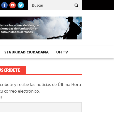
a 92 % de avance en obras de terracería
Aeropuerto Internacional
SEGURIDAD CIUDADANA
UH TV
USCRIBETE
cribete y recibe las noticias de Última Hora
tu correo electrónico.
il