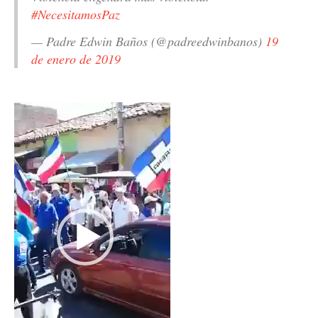
#NecesitamosPaz
— Padre Edwin Baños (@padreedwinbanos)
19
de enero de 2019
Reproductor
de
vídeo