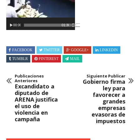
00:00
01:30
FACEBOOK
TWITTER
GOOGLE+
LINKEDIN
TUMBLR
PINTEREST
MAIL
Publicaciones
Siguiente Publicar
Anteriores
Gobierno firma
Excandidato a
ley para
diputado de
favorecer a
ARENA justifica
grandes
el uso de
empresas
violencia en
evasoras de
campaña
impuestos