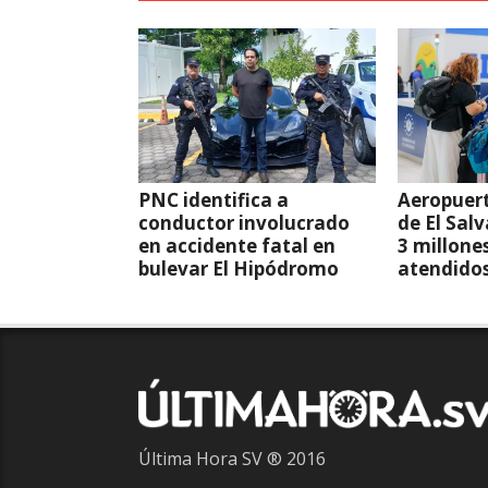
PNC identifica a
Aeropuert
conductor involucrado
de El Sal
en accidente fatal en
3 millone
bulevar El Hipódromo
atendido
Última Hora SV ® 2016