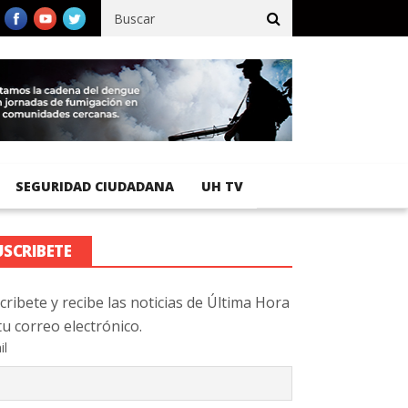
fico registra 92 % de avance en obras de terracería
Aeropuerto 
SEGURIDAD CIUDADANA
UH TV
USCRIBETE
cribete y recibe las noticias de Última Hora
tu correo electrónico.
il