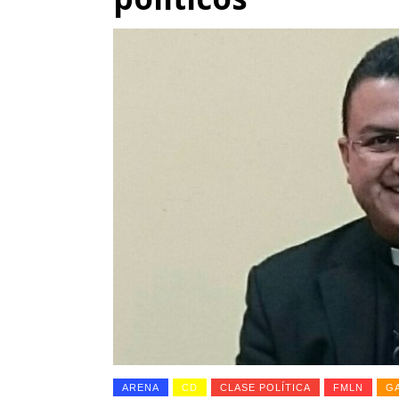
ARENA
CD
CLASE POLÍTICA
FMLN
G