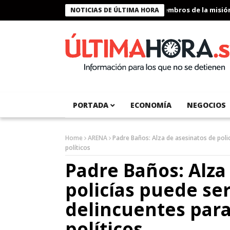
Presidente Bukele condecora a miembros de la misión hum
NOTICIAS DE ÚLTIMA HORA
PORTADA
ECONOMÍA
NEGOCIOS
Home
ARENA
Padre Baños: Alza de asesinatos de poli
políticos
Padre Baños: Alza
policías puede se
delincuentes para
políticos