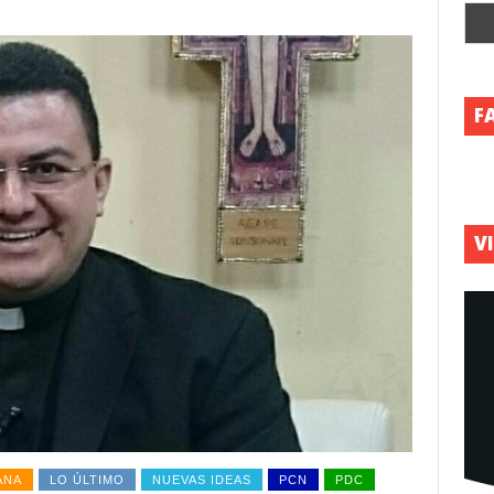
F
V
ANA
LO ÚLTIMO
NUEVAS IDEAS
PCN
PDC