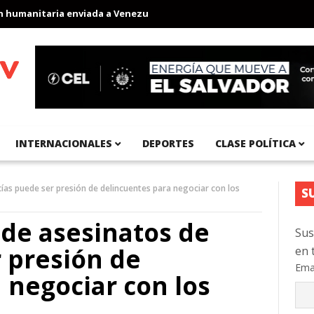
anitaria enviada a Venezuela
Aeropuerto Internacional del Pací
INTERNACIONALES
DEPORTES
CLASE POLÍTICA
cías puede ser presión de delincuentes para negociar con los
S
 de asesinatos de
Sus
r presión de
en 
Ema
 negociar con los