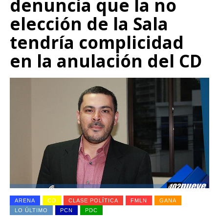
denuncia que la no
elección de la Sala
tendría complicidad
en la anulación del CD
ARENA
CD
CLASE POLÍTICA
FMLN
GANA
LO ÚLTIMO
PCN
PDC