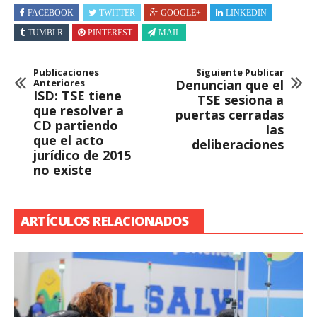
FACEBOOK
TWITTER
GOOGLE+
LINKEDIN
TUMBLR
PINTEREST
MAIL
Publicaciones
Siguiente Publicar
Anteriores
Denuncian que el
ISD: TSE tiene
TSE sesiona a
que resolver a
puertas cerradas
CD partiendo
las
que el acto
deliberaciones
jurídico de 2015
no existe
ARTÍCULOS RELACIONADOS