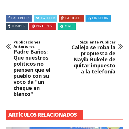
FACEBOOK
TWITTER
GOOGLE+
LINKEDIN
TUMBLR
PINTEREST
MAIL
Publicaciones
Siguiente Publicar
Anteriores
Calleja se roba la
Padre Baños:
propuesta de
Que nuestros
Nayib Bukele de
políticos no
quitar impuesto
piensen que el
a la telefonía
pueblo con su
voto da "un
cheque en
blanco"
ARTÍCULOS RELACIONADOS