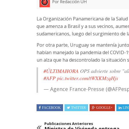
Por Redacción UH
La Organización Panamericana de la Salud (
que amenza a Brasil y a sus vecinos, aumen
sudamericanos, luego del surgimiento de la
Por otra parte, Uruguay se mantenía junto
habían manejado la pandemia del COVID-19
un alza que ha descontrolado la situación sa
#ÚLTIMAHORA
OPS advierte sobre "al
#AFP
pic.twitter.com/tWXKMzqHjs
— Agence France-Presse (@AFPes
FACEBOOK
TWITTER
GOOGLE+
LIN
Publicaciones Anteriores
Ministra de Vivienda entrega