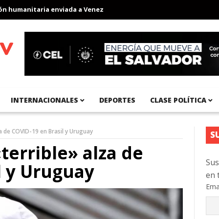
humanitaria enviada a Venezuela
Aeropuerto Internacional del P
INTERNACIONALES
DEPORTES
CLASE POLÍTICA
a de COVID-19 en Brasil y Uruguay
S
terrible» alza de
Sus
l y Uruguay
en 
Ema