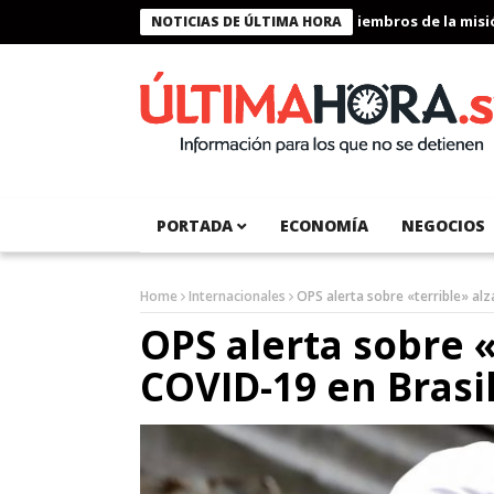
Presidente Bukele condecora a miembros de la misión 
NOTICIAS DE ÚLTIMA HORA
PORTADA
ECONOMÍA
NEGOCIOS
Home
Internacionales
OPS alerta sobre «terrible» alz
OPS alerta sobre «
COVID-19 en Brasi