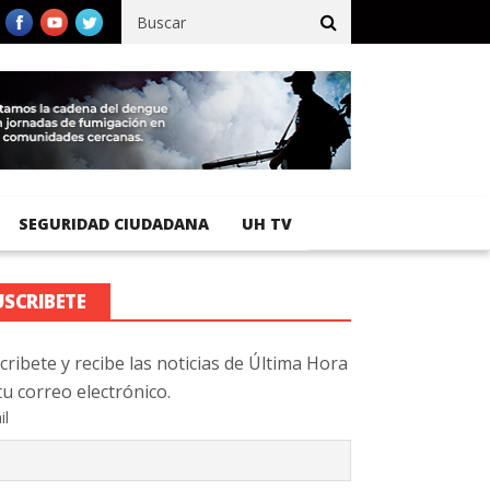
acífico registra 92 % de avance en obras de terracería
Aeropuert
SEGURIDAD CIUDADANA
UH TV
USCRIBETE
cribete y recibe las noticias de Última Hora
tu correo electrónico.
il