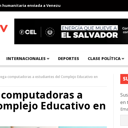
anitaria enviada a Venezuela
Aeropuerto Internacional del Pací
INTERNACIONALES
DEPORTES
CLASE POLÍTICA
ega computadoras a estudiantes del Complejo Educativo en
S
 computadoras a
Sus
omplejo Educativo en
en 
Ema