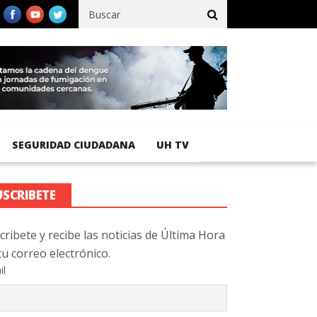
fico registra 92 % de avance en obras de terracería
Aeropuerto I
SEGURIDAD CIUDADANA
UH TV
USCRIBETE
cribete y recibe las noticias de Última Hora
tu correo electrónico.
il