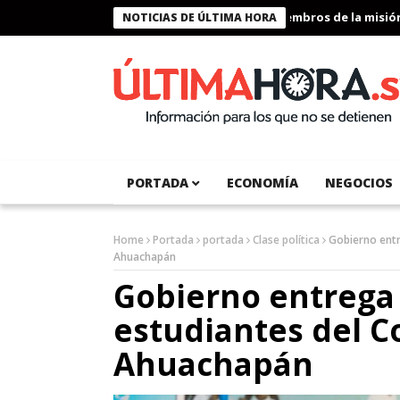
Presidente Bukele condecora a miembros de la misión hum
NOTICIAS DE ÚLTIMA HORA
PORTADA
ECONOMÍA
NEGOCIOS
Home
Portada
portada
Clase política
Gobierno entr
Ahuachapán
Gobierno entrega
estudiantes del C
Ahuachapán