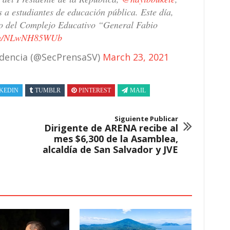
 a estudiantes de educación pública. Este día,
ato del Complejo Educativo “General Fabio
com/NLwNH85WUb
sidencia (@SecPrensaSV)
March 23, 2021
KEDIN
TUMBLR
PINTEREST
MAIL
Siguiente Publicar
Dirigente de ARENA recibe al
mes $6,300 de la Asamblea,
alcaldía de San Salvador y JVE