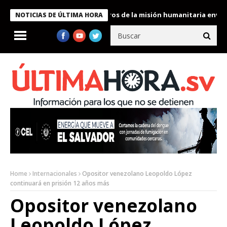
 Bukele condecora a miembros de la misión humanitaria enviada a
NOTICIAS DE ÚLTIMA HORA
Home
Internacionales
Opositor venezolano Leopoldo López
continuará en prisión 12 años más
Opositor venezolano
Leopoldo López