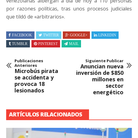
venezolanas albergan a día de hoy a 110 personas
por razones políticas, tras unos procesos judiciales
que tildó de «arbitrarios».
FACEBOOK
TWITTER
GOOGLE+
LINKEDIN
TUMBLR
PINTEREST
MAIL
Publicaciones
Siguiente Publicar
Anteriores
Anuncian nueva
Microbús pirata
inversión de $850
se accidenta y
millones en
provoca 18
sector
lesionados
energético
ARTÍCULOS RELACIONADOS