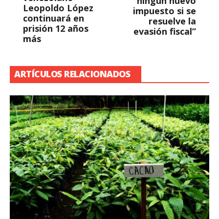
ningún nuevo
Leopoldo López
impuesto si se
continuará en
resuelve la
prisión 12 años
evasión fiscal”
más
ARTÍCULOS RELACIONADOS