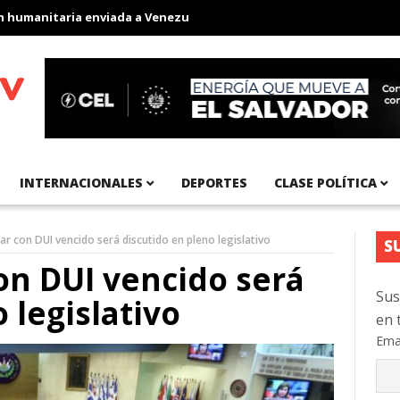
anitaria enviada a Venezuela
Aeropuerto Internacional del Pací
INTERNACIONALES
DEPORTES
CLASE POLÍTICA
ar con DUI vencido será discutido en pleno legislativo
S
on DUI vencido será
Sus
 legislativo
en 
Ema