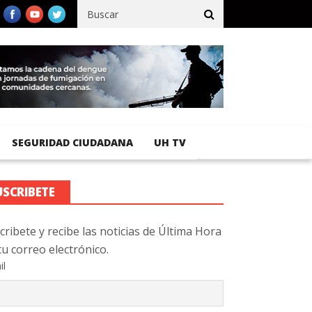
fico registra 92 % de avance en obras de terracería
Aeropuerto 
SEGURIDAD CIUDADANA
UH TV
USCRIBETE
cribete y recibe las noticias de Última Hora
tu correo electrónico.
il