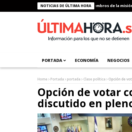
Presidente Bukele condecora a miembros de la misión hum
NOTICIAS DE ÚLTIMA HORA
PORTADA
ECONOMÍA
NEGOCIOS
Home
Portada
portada
Clase política
Opción de vot
Opción de votar c
discutido en pleno