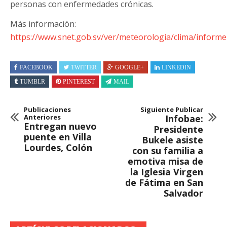
personas con enfermedades crónicas.
Más información:
https://www.snet.gob.sv/ver/meteorologia/clima/infor
FACEBOOK
TWITTER
GOOGLE+
LINKEDIN
TUMBLR
PINTEREST
MAIL
Publicaciones
Siguiente Publicar
Anteriores
Infobae:
Entregan nuevo
Presidente
puente en Villa
Bukele asiste
Lourdes, Colón
con su familia a
emotiva misa de
la Iglesia Virgen
de Fátima en San
Salvador