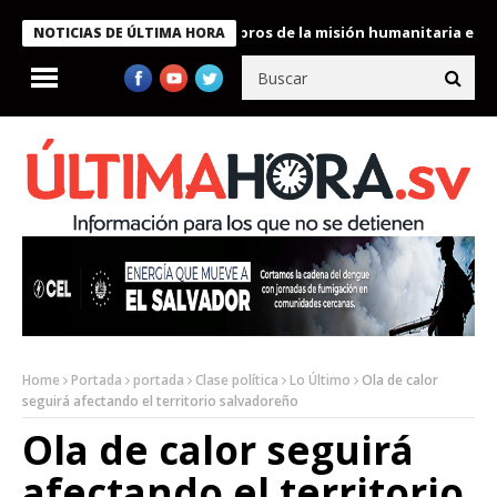
 Bukele condecora a miembros de la misión humanitaria enviada a
NOTICIAS DE ÚLTIMA HORA
Home
Portada
portada
Clase política
Lo Último
Ola de calor
seguirá afectando el territorio salvadoreño
Ola de calor seguirá
afectando el territorio