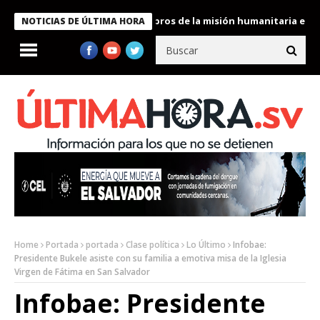
te Bukele condecora a miembros de la misión humanitaria enviada
NOTICIAS DE ÚLTIMA HORA
Home
Portada
portada
Clase política
Lo Último
Infobae:
Presidente Bukele asiste con su familia a emotiva misa de la Iglesia
Virgen de Fátima en San Salvador
Infobae: Presidente