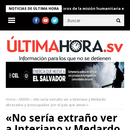
te Bukele condecora a miembros de la misión humanitaria enviada
NOTICIAS DE ÚLTIMA HORA
Home
ARENA
«No sería extraño ver a Interiano y Medardo
abrazados y ‘preocupados’ por el país que ‘aman'»
«No sería extraño ver
a Interiano y Medardo